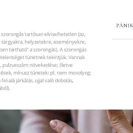
PÁNI
 szorongás tartósan elviselhetetlen (az,
 tárgyakra, helyzetekre, eseményekre,
ben tartható” a szorongás). A szorongás
telenséget tünetnek tekintjük. Vannak
tel, pulzusszám növekedése; illetve
űzések, mínusz tünetek: pl. nem mosolyog;
el-alá járkálás, ujjal való dobolás,
ból).