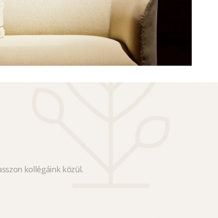
sszon kollégáink közül.