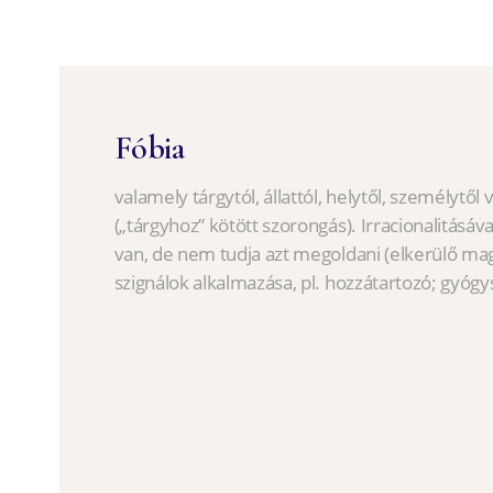
Fóbia
valamely tárgytól, állattól, helytől, személytől 
(„tárgyhoz” kötött szorongás). Irracionalitásával
van, de nem tudja azt megoldani (elkerülő mag
szignálok alkalmazása, pl. hozzátartozó; gyógys