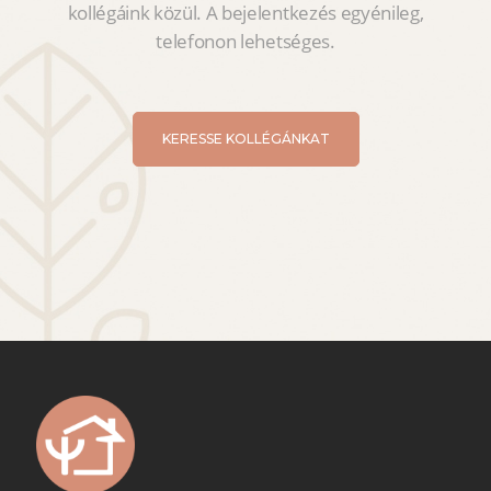
kollégáink közül. A bejelentkezés egyénileg,
telefonon lehetséges.
KERESSE KOLLÉGÁNKAT