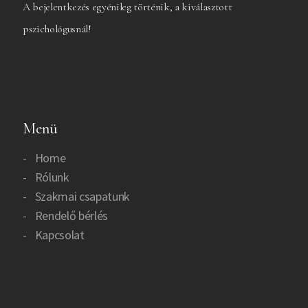
A bejelentkezés egyénileg történik, a kiválasztott
pszichológusnál!
Menü
Home
Rólunk
Szakmai csapatunk
Rendelő bérlés
Kapcsolat