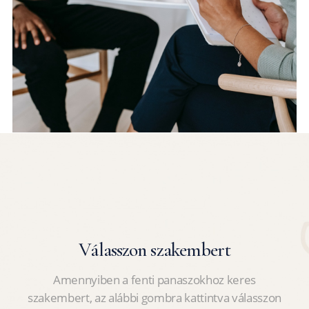
Válasszon szakembert
Amennyiben a fenti panaszokhoz keres
szakembert, az alábbi gombra kattintva válasszon