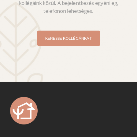
kollégáink közül. A bejelentkezés egyénileg,
telefonon lehetséges.
KERESSE KOLLÉGÁNKAT