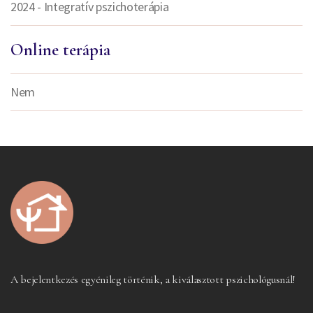
2024 - Integratív pszichoterápia
Online terápia
Nem
A bejelentkezés egyénileg történik, a kiválasztott pszichológusnál!